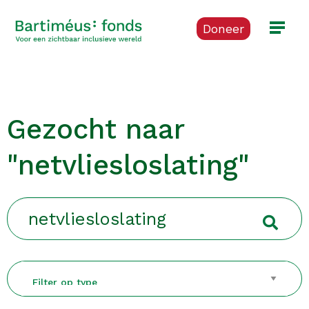
Netvliesloslating" />
Doneer
Gezocht naar
"netvliesloslating"